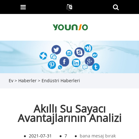
Ev
>
Haberler
>
Endüstri Haberleri
Akıllı Su Sayacı
Avantajlarının Analizi
●
2021-07-31
●
7
●
bana mesaj bırak