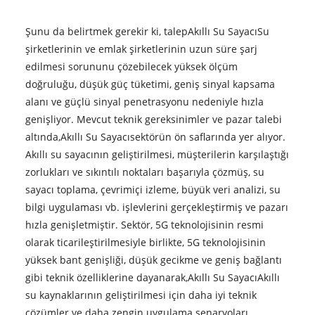
Şunu da belirtmek gerekir ki, talep
Akıllı Su Sayacı
Su
şirketlerinin ve emlak şirketlerinin uzun süre şarj
edilmesi sorununu çözebilecek yüksek ölçüm
doğruluğu, düşük güç tüketimi, geniş sinyal kapsama
alanı ve güçlü sinyal penetrasyonu nedeniyle hızla
genişliyor. Mevcut teknik gereksinimler ve pazar talebi
altında,
Akıllı Su Sayacı
sektörün ön saflarında yer alıyor.
Akıllı su sayacının geliştirilmesi, müşterilerin karşılaştığı
zorlukları ve sıkıntılı noktaları başarıyla çözmüş, su
sayacı toplama, çevrimiçi izleme, büyük veri analizi, su
bilgi uygulaması vb. işlevlerini gerçekleştirmiş ve pazarı
hızla genişletmiştir. Sektör, 5G teknolojisinin resmi
olarak ticarileştirilmesiyle birlikte, 5G teknolojisinin
yüksek bant genişliği, düşük gecikme ve geniş bağlantı
gibi teknik özelliklerine dayanarak,
Akıllı Su Sayacı
Akıllı
su kaynaklarının geliştirilmesi için daha iyi teknik
çözümler ve daha zengin uygulama senaryoları