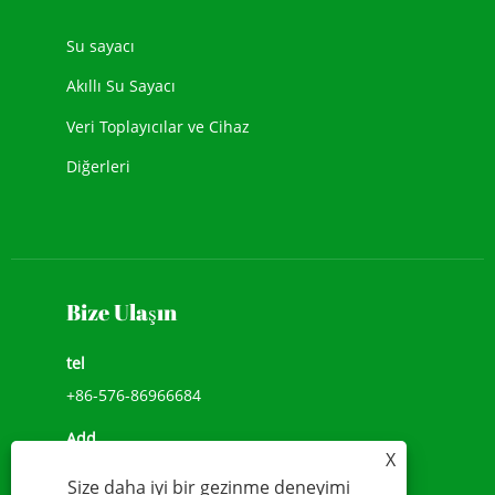
Su sayacı
Akıllı Su Sayacı
Veri Toplayıcılar ve Cihaz
Diğerleri
Bize Ulaşın
tel
+86-576-86966684
Add
X
NO.1039, JIULONG AVENUE, CHENGXI SOKAK,
Size daha iyi bir gezinme deneyimi
WENLING,ZHEJIANG, ÇİN(317500)