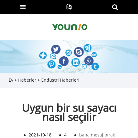
Ev
>
Haberler
>
Endüstri Haberleri
Uygun bir su sayacı
nasıl seçilir
●
2021-10-18
●
4
●
bana mesaj bırak