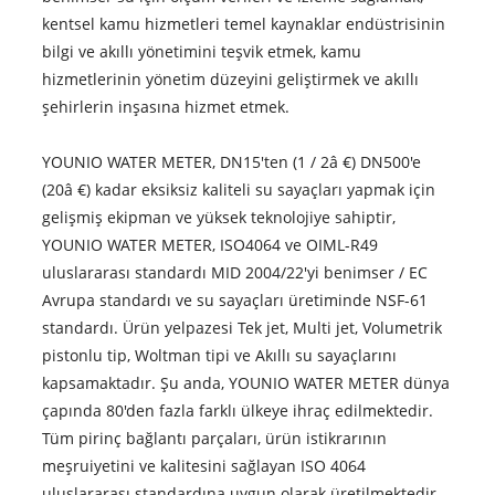
kentsel kamu hizmetleri temel kaynaklar endüstrisinin
bilgi ve akıllı yönetimini teşvik etmek, kamu
hizmetlerinin yönetim düzeyini geliştirmek ve akıllı
şehirlerin inşasına hizmet etmek.
YOUNIO WATER METER, DN15'ten (1 / 2â €) DN500'e
(20â €) kadar eksiksiz kaliteli su sayaçları yapmak için
gelişmiş ekipman ve yüksek teknolojiye sahiptir,
YOUNIO WATER METER, ISO4064 ve OIML-R49
uluslararası standardı MID 2004/22'yi benimser / EC
Avrupa standardı ve su sayaçları üretiminde NSF-61
standardı. Ürün yelpazesi Tek jet, Multi jet, Volumetrik
pistonlu tip, Woltman tipi ve Akıllı su sayaçlarını
kapsamaktadır. Şu anda, YOUNIO WATER METER dünya
çapında 80'den fazla farklı ülkeye ihraç edilmektedir.
Tüm pirinç bağlantı parçaları, ürün istikrarının
meşruiyetini ve kalitesini sağlayan ISO 4064
uluslararası standardına uygun olarak üretilmektedir.