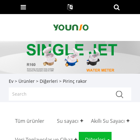
Ev
>
Ürünler
>
Diğerleri
> Pirinç rakor
Tüm ürünler
Su sayacı
Akıllı Su Sayacı
Veri Toplayıcılar ve Cihaz
Diğerleri