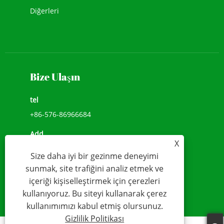
Diğerleri
Bize Ulaşın
tel
+86-576-86966684
Add
X
NO.1039, JIULONG AVENUE, CHENGXI SOKAK,
Size daha iyi bir gezinme deneyimi
WENLING,ZHEJIANG, ÇİN(317500)
sunmak, site trafiğini analiz etmek ve
e-posta
içeriği kişiselleştirmek için çerezleri
kullanıyoruz. Bu siteyi kullanarak çerez
sales@younio.com
kullanımımızı kabul etmiş olursunuz.
Gizlilik Politikası