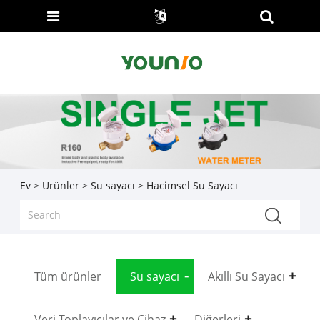
Ev
>
Ürünler
>
Su sayacı
> Hacimsel Su Sayacı
Tüm ürünler
Su sayacı
Akıllı Su Sayacı
Veri Toplayıcılar ve Cihaz
Diğerleri