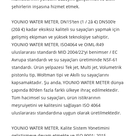
şehirlerin inşasına hizmet etmek.
YOUNIO WATER METER, DN15'ten (1 / 2â €) DN500'e
(20â €) kadar eksiksiz kaliteli su sayaçları yapmak için
gelişmiş ekipman ve yüksek teknolojiye sahiptir,
YOUNIO WATER METER, ISO4064 ve OIML-R49
uluslararası standardı MID 2004/22'yi benimser / EC
Avrupa standardı ve su sayaçları üretiminde NSF-61
standardı. Ürün yelpazesi Tek jet, Multi jet, Volumetrik
pistonlu tip, Woltman tipi ve Akıllı su sayaçlarını
kapsamaktadır. Şu anda, YOUNIO WATER METER dünya
çapında 80'den fazla farklı ülkeye ihraç edilmektedir.
Tüm hacimsel su sayaçları, ürün istikrarının
meşruiyetini ve kalitesini sağlayan ISO 4064
uluslararası standardına uygun olarak üretilmektedir.
YOUNIO WATER METER, Kalite Sistem Yönetimini
geliştirmeye devam etmekte ve ISO 9001: 2015