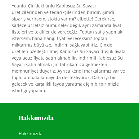
Younio, Çin'deki ünlü Kablosuz Su Sayacı
üreticilerinden ve tedarikçilerinden biridir. Şimdi
sipariş verirsem, stokta var mı? elbette! Gerekirse,
sadece ücretsiz numuneler değil, aynı zamanda fiyat
listeleri ve teklifler de vereceğiz. Toptan satış yapmak
istersem, bana hangi fiyatı vereceksin? Toptan
miktarınız büyükse, indirim sağlayabiliriz. Çin'de
üretilen özelleştirilmiş Kablosuz Su Sayacı düşük fiyata
veya ucuz fiyata satın alınabilir. İndirimli Kablosuz Su
Sayacı satın almak için fabrikamıza gelmekten
memnuniyet duyarız. Ayrıca kendi markalarımız var ve
toplu ambalajlamayı da destekliyoruz. Daha iyi bir
gelecek ve karşılıklı fayda yaratmak için birbirimizle
işbirliği yapalım.
Hakkımızda
Hakkımızda