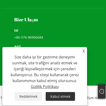
Bize Ulaşın
tel
+86-576-86966684
Add
X
NO.1039, JIULONG AVENUE, CHENGXI SOKAK,
Size daha iyi bir gezinme deneyimi
WENLING,ZHEJIANG, ÇİN(317500)
sunmak, site trafiğini analiz etmek ve
e-posta
içeriği kişiselleştirmek için çerezleri
kullanıyoruz. Bu siteyi kullanarak çerez
sales@younio.com
kullanımımızı kabul etmiş olursunuz.
Gizlilik Politikası
Links
Sitemap
RSS
XML
Gizlilik Politikası
Reddetmek
Kabul etmek
Telif Hakkı 2020 WENLING YOUNIO SU SAYACI CO., LTD Tüm Hakları
Saklıdır.