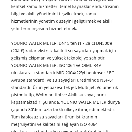
kentsel kamu hizmetleri temel kaynaklar endüstrisinin
bilgi ve akıllı yönetimini teşvik etmek, kamu
hizmetlerinin yönetim düzeyini geliştirmek ve akıllı
şehirlerin inşasına hizmet etmek.
YOUNIO WATER METER, DN15'ten (1 / 2â €) DN500'e
(20â €) kadar eksiksiz kaliteli su sayaçları yapmak için
gelişmiş ekipman ve yüksek teknolojiye sahiptir,
YOUNIO WATER METER, ISO4064 ve OIML-R49
uluslararası standardı MID 2004/22'yi benimser / EC
Avrupa standardı ve su sayaçları üretiminde NSF-61
standardı. Ürün yelpazesi Tek jet, Multi jet, Volumetrik
pistonlu tip, Woltman tipi ve Akıllı su sayaçlarını
kapsamaktadır. Şu anda, YOUNIO WATER METER dünya
çapında 80'den fazla farklı ülkeye ihraç edilmektedir.
Tüm kablosuz su sayaçları, ürün istikrarının
meşruiyetini ve kalitesini sağlayan ISO 4064
uluslararası standardına uygun olarak üretilmiştir.