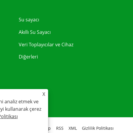
Su sayacı
Akıllı Su Sayacı
Veri Toplayıcılar ve Cihaz
Diğerleri
X
ni analiz etmek ve
teyi kullanarak çerez
Politikası
Links
Sitemap
RSS
XML
Gizlilik Politikası