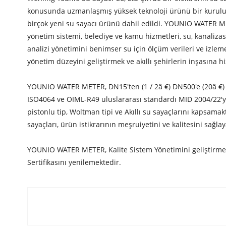
konusunda uzmanlaşmış yüksek teknoloji ürünü bir kuruluşu
birçok yeni su sayacı ürünü dahil edildi. YOUNIO WATER METE
yönetim sistemi, belediye ve kamu hizmetleri, su, kanaliza
analizi yönetimini benimser su için ölçüm verileri ve izlem
yönetim düzeyini geliştirmek ve akıllı şehirlerin inşasına 
YOUNIO WATER METER, DN15'ten (1 / 2â €) DN500'e (20â €) k
ISO4064 ve OIML-R49 uluslararası standardı MID 2004/22'yi 
pistonlu tip, Woltman tipi ve Akıllı su sayaçlarını kapsam
sayaçları, ürün istikrarının meşruiyetini ve kalitesini sağ
YOUNIO WATER METER, Kalite Sistem Yönetimini geliştirmeye
Sertifikasını yenilemektedir.