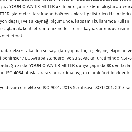
z. YOUNIO WATER METER akıllı bir ölçüm sistemi oluşturdu ve icatla
R işletmeleri tarafından bağımsız olarak geliştirilen Nesnelerin İn
syon deşarjı ve su kaynağı ölçümünde, kapsamlı kullanımda kullanıla
e sağlamak, kentsel kamu hizmetleri temel kaynaklar endüstrisinin b
hizmet etmek.
adar eksiksiz kaliteli su sayaçları yapmak için gelişmiş ekipman 
benimser / EC Avrupa standardı ve su sayaçları üretiminde NSF-61 s
aktadır. Şu anda, YOUNIO WATER METER dünya çapında 80'den fazla fa
layan ISO 4064 uluslararası standardına uygun olarak üretilmektedir.
 devam etmekte ve ISO 9001: 2015 Sertifikası, ISO14001: 2015 serti