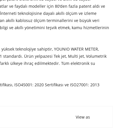
r ve faydalı modeller için 80'den fazla patent aldı ve
terneti teknolojisine dayalı akıllı ölçüm ve izleme
n akıllı kablosuz ölçüm terminallerini ve büyük veri
ilgi ve akıllı yönetimini teşvik etmek, kamu hizmetlerinin
ve yüksek teknolojiye sahiptir, YOUNIO WATER METER,
tandardı. Ürün yelpazesi Tek jet, Multi jet, Volumetrik
rklı ülkeye ihraç edilmektedir. Tüm elektronik su
fikası, ISO45001: 2020 Sertifikası ve ISO27001: 2013
View as