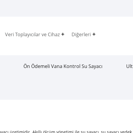
Veri Toplayıcılar ve Cihaz
Diğerleri
Ön Ödemeli Vana Kontrol Su Sayacı
Ult
acı üretimidir. Akıllı ölçüm yönetimi ile su sayacı, su sayacı yedek p