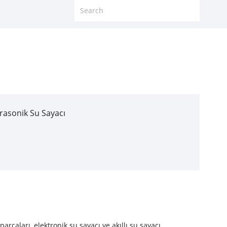
rasonik Su Sayacı
arçaları, elektronik su sayacı ve akıllı su sayacı