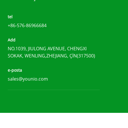
tel
+86-576-86966684
Add
NO.1039, JIULONG AVENUE, CHENGXI
SOKAK, WENLING,ZHEJIANG, ÇİN(317500)
e-posta
sales@younio.com