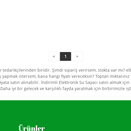
<
1
>
e tedarikçilerinden biridir. Şimdi sipariş verirsem, stokta var mı? e
tış yapmak istersem, bana hangi fiyatı vereceksin? Toptan miktarınız 
fiyata satın alınabilir. İndirimli Elektronik Su Sayacı satın almak 
ha iyi bir gelecek ve karşılıklı fayda yaratmak için birbirimizle işb
Ürünler