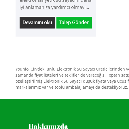
elektromanyetik su sayacını daha
iyi anlamanıza yardımcı olmayı
umuyorum.
Devamını oku
Talep Gönder
Younio, Çin'deki ünlü Elektronik Su Sayacı üreticilerinden v
zamanda fiyat listeleri ve teklifler de vereceğiz. Toptan sa
özelleştirilmiş Elektronik Su Sayacı düşük fiyata veya ucuz 
markalarımız var ve toplu ambalajlamayı da destekliyoruz. Da
Hakkımızda