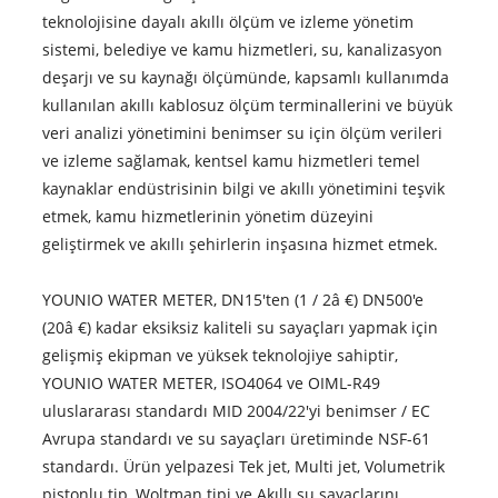
teknolojisine dayalı akıllı ölçüm ve izleme yönetim
sistemi, belediye ve kamu hizmetleri, su, kanalizasyon
deşarjı ve su kaynağı ölçümünde, kapsamlı kullanımda
kullanılan akıllı kablosuz ölçüm terminallerini ve büyük
veri analizi yönetimini benimser su için ölçüm verileri
ve izleme sağlamak, kentsel kamu hizmetleri temel
kaynaklar endüstrisinin bilgi ve akıllı yönetimini teşvik
etmek, kamu hizmetlerinin yönetim düzeyini
geliştirmek ve akıllı şehirlerin inşasına hizmet etmek.
YOUNIO WATER METER, DN15'ten (1 / 2â €) DN500'e
(20â €) kadar eksiksiz kaliteli su sayaçları yapmak için
gelişmiş ekipman ve yüksek teknolojiye sahiptir,
YOUNIO WATER METER, ISO4064 ve OIML-R49
uluslararası standardı MID 2004/22'yi benimser / EC
Avrupa standardı ve su sayaçları üretiminde NSF-61
standardı. Ürün yelpazesi Tek jet, Multi jet, Volumetrik
pistonlu tip, Woltman tipi ve Akıllı su sayaçlarını