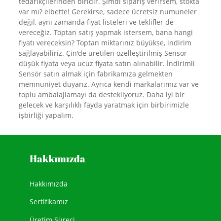
tedarikçilerinden biridir. Şimdi sipariş verirsem, stokta
var mı? elbette! Gerekirse, sadece ücretsiz numuneler
değil, aynı zamanda fiyat listeleri ve teklifler de
vereceğiz. Toptan satış yapmak istersem, bana hangi
fiyatı vereceksin? Toptan miktarınız büyükse, indirim
sağlayabiliriz. Çin'de üretilen özelleştirilmiş Sensör
düşük fiyata veya ucuz fiyata satın alınabilir. İndirimli
Sensör satın almak için fabrikamıza gelmekten
memnuniyet duyarız. Ayrıca kendi markalarımız var ve
toplu ambalajlamayı da destekliyoruz. Daha iyi bir
gelecek ve karşılıklı fayda yaratmak için birbirimizle
işbirliği yapalım.
Hakkımızda
Hakkımızda
Sertifikamız
Üretim Süreci