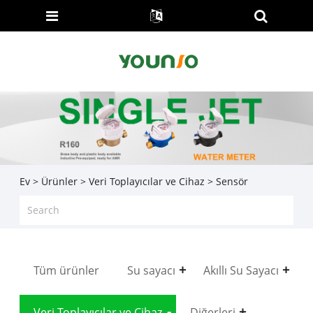
Ev
>
Ürünler
>
Veri Toplayıcılar ve Cihaz
> Sensör
Tüm ürünler
Su sayacı
Akıllı Su Sayacı
Veri Toplayıcılar ve Cihaz
Diğerleri