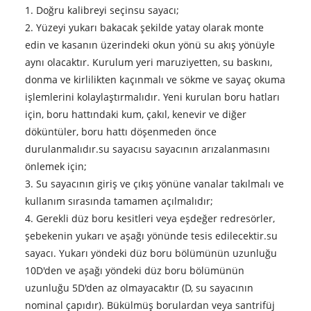
1. Doğru kalibreyi seçin
su sayacı
;
2. Yüzeyi yukarı bakacak şekilde yatay olarak monte
edin ve kasanın üzerindeki okun yönü su akış yönüyle
aynı olacaktır. Kurulum yeri maruziyetten, su baskını,
donma ve kirlilikten kaçınmalı ve sökme ve sayaç okuma
işlemlerini kolaylaştırmalıdır. Yeni kurulan boru hatları
için, boru hattındaki kum, çakıl, kenevir ve diğer
döküntüler, boru hattı döşenmeden önce
durulanmalıdır.
su sayacı
su sayacının arızalanmasını
önlemek için;
3. Su sayacının giriş ve çıkış yönüne vanalar takılmalı ve
kullanım sırasında tamamen açılmalıdır;
4. Gerekli düz boru kesitleri veya eşdeğer redresörler,
şebekenin yukarı ve aşağı yönünde tesis edilecektir.
su
sayacı
. Yukarı yöndeki düz boru bölümünün uzunluğu
10D'den ve aşağı yöndeki düz boru bölümünün
uzunluğu 5D'den az olmayacaktır (D, su sayacının
nominal çapıdır). Bükülmüş borulardan veya santrifüj