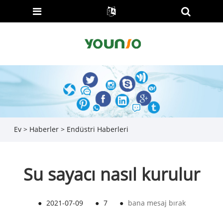
Ev
>
Haberler
>
Endüstri Haberleri
Su sayacı nasıl kurulur
●
2021-07-09
●
7
●
bana mesaj bırak