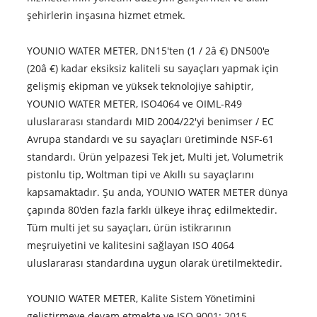
şehirlerin inşasına hizmet etmek.
YOUNIO WATER METER, DN15'ten (1 / 2â €) DN500'e
(20â €) kadar eksiksiz kaliteli su sayaçları yapmak için
gelişmiş ekipman ve yüksek teknolojiye sahiptir,
YOUNIO WATER METER, ISO4064 ve OIML-R49
uluslararası standardı MID 2004/22'yi benimser / EC
Avrupa standardı ve su sayaçları üretiminde NSF-61
standardı. Ürün yelpazesi Tek jet, Multi jet, Volumetrik
pistonlu tip, Woltman tipi ve Akıllı su sayaçlarını
kapsamaktadır. Şu anda, YOUNIO WATER METER dünya
çapında 80'den fazla farklı ülkeye ihraç edilmektedir.
Tüm multi jet su sayaçları, ürün istikrarının
meşruiyetini ve kalitesini sağlayan ISO 4064
uluslararası standardına uygun olarak üretilmektedir.
YOUNIO WATER METER, Kalite Sistem Yönetimini
geliştirmeye devam etmekte ve ISO 9001: 2015