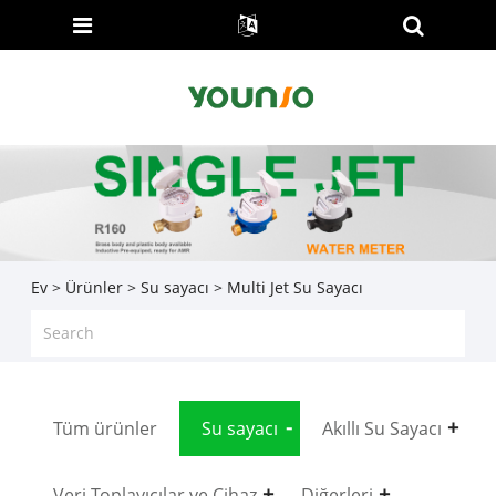
Ev
>
Ürünler
>
Su sayacı
> Multi Jet Su Sayacı
Tüm ürünler
Su sayacı
Akıllı Su Sayacı
Veri Toplayıcılar ve Cihaz
Diğerleri