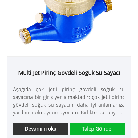
Multi Jet Pirinç Gövdeli Soğuk Su Sayacı
Aşağıda çok jetli pirinç gövdeli soğuk su
sayacına bir giriş yer almaktadır; çok jetli pirinç
gövdeli soğuk su sayacını daha iyi anlamanıza
yardımcı olmayı umuyorum. Birlikte daha iyi bir
gelecek yaratmak için bizimle işbirliği yapmaya
devam edecek yeni ve eski müşterilere hoş
Devamını oku
Talep Gönder
geldiniz!