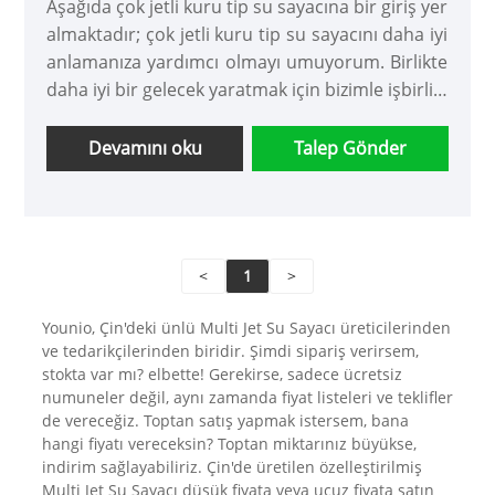
Aşağıda çok jetli kuru tip su sayacına bir giriş yer
almaktadır; çok jetli kuru tip su sayacını daha iyi
anlamanıza yardımcı olmayı umuyorum. Birlikte
daha iyi bir gelecek yaratmak için bizimle işbirliği
yapmaya devam etmek için yeni ve eski
müşterilere hoş geldiniz!.
Devamını oku
Talep Gönder
<
1
>
Younio, Çin'deki ünlü Multi Jet Su Sayacı üreticilerinden
ve tedarikçilerinden biridir. Şimdi sipariş verirsem,
stokta var mı? elbette! Gerekirse, sadece ücretsiz
numuneler değil, aynı zamanda fiyat listeleri ve teklifler
de vereceğiz. Toptan satış yapmak istersem, bana
hangi fiyatı vereceksin? Toptan miktarınız büyükse,
indirim sağlayabiliriz. Çin'de üretilen özelleştirilmiş
Multi Jet Su Sayacı düşük fiyata veya ucuz fiyata satın