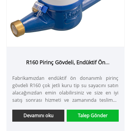
R160 Pirinç Gövdeli, Endüktif Ön
Donanımlı Çok Hüzmeli Kuru Tip Su Sayacı
Fabrikamızdan endüktif ön donanımlı pirinç
gövdeli R160 çok jetli kuru tip su sayacını satın
alacağınızdan emin olabilirsiniz ve size en iyi
satış sonrası hizmeti ve zamanında teslimatı
sunacağız.
Devamını oku
Talep Gönder