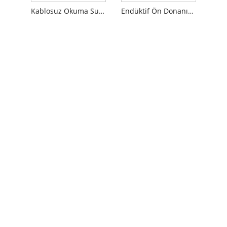
Kablosuz Okuma Su Sayacı
Endüktif Ön Donanımlı Multi Jet Sıvı Sızdırmaz Tip Su Sayacı