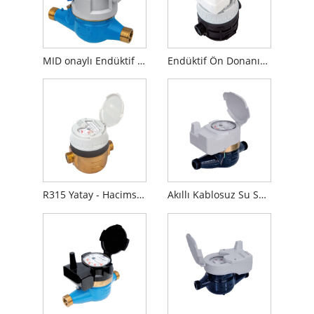
MID onaylı Endüktif Ön Donanımlı Çok Hüzmeli Kuru Tip Su Sayacı
Endüktif Ön Donanımlı Hacimsel Su Sayacı
R315 Yatay - Hacimsel Su sayacı
Akıllı Kablosuz Su Sayacı