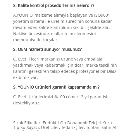
S. Kalite kontrol prosedürleriniz nelerdir?
A.YOUNIO, malzeme alımıyla başlayan ve ISO9001
yönetim sistemi ile üretim sürecinin sonuna kadar
devam eden kalite kontrolünü sıkı bir şekilde alır.
Nakliye öncesinde, malların incelenmesini
memnuniyetle karşılar.
S. OEM hizmeti sunuyor musunuz?
C. Evet. Ticari markanızı ürüne veya ambalaja
yazdırmak veya kabartmak için ticari marka tescilinin
kanıtını gerektiren takip edecek profesyonel bir D&D
ekibimiz var.
S. YOUNIO ürünleri garanti kapsamında mı?
C. Evet. Ürünlerimizi %100 cömert 2 yıl garantiyle
destekliyoruz.
Sıcak Etiketler: Endüktif Ön Donanımlı Tek Jet Kuru
Tip Su Sayacı, Üreticiler, Tedarikçiler, Toptan, Satın Al,