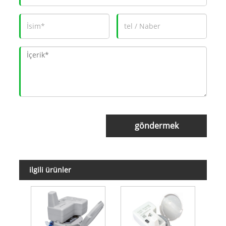
göndermek
ilgili ürünler