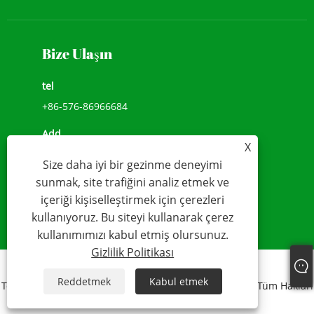
Bize Ulaşın
tel
+86-576-86966684
Add
X
NO.1039, JIULONG AVENUE, CHENGXI SOKAK,
Size daha iyi bir gezinme deneyimi
WENLING,ZHEJIANG, ÇİN(317500)
sunmak, site trafiğini analiz etmek ve
e-posta
içeriği kişiselleştirmek için çerezleri
kullanıyoruz. Bu siteyi kullanarak çerez
sales@younio.com
kullanımımızı kabul etmiş olursunuz.
Gizlilik Politikası
Links
Sitemap
RSS
XML
Gizlilik Politikası
Reddetmek
Kabul etmek
Telif Hakkı 2020 WENLING YOUNIO SU SAYACI CO., LTD Tüm Hakları
Saklıdır.