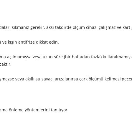
daları sıkmanız gerekir, aksi takdirde ölçüm cihazı çalışmaz ve kart
 ve kışın antifrize dikkat edin.
nıma açılmamışsa veya uzun süre (bir haftadan fazla) kullanılmamışs
aktır.
eşmezse veya akıllı su sayacı arızalanırsa çark ölçümü kelimesi geçerl
n donma önleme yöntemlerini tanıtıyor