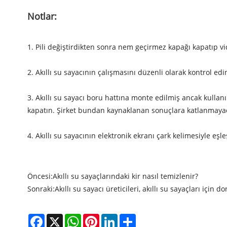
Notlar:
1. Pili değiştirdikten sonra nem geçirmez kapağı kapatıp vi
2. Akıllı su sayacının çalışmasını düzenli olarak kontrol edin
3. Akıllı su sayacı boru hattına monte edilmiş ancak kulla
kapatın. Şirket bundan kaynaklanan sonuçlara katlanmayac
4. Akıllı su sayacının elektronik ekranı çark kelimesiyle eşl
Öncesi:
Akıllı su sayaçlarındaki kir nasıl temizlenir?
Sonraki:
Akıllı su sayacı üreticileri, akıllı su sayaçları içi
Facebook
X
WhatsApp
Pinterest
LinkedIn
Share