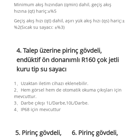
Minimum akış hızından (qmin) dahil, geçiş akış
hızına (qt) hariç:±%5
Geçiş akış hızı (qt) dahil, aşırı yük akış hızı (qs) hariç:±
%2(Sıcak su sayacı: ±%3)
4. Talep üzerine pirinç gövdeli,
endüktif ön donanımlı R160 çok jetli
kuru tip su sayacı
1、Uzaktan iletim cihazı eklenebilir.
2、Hem görsel hem de otomatik okuma çıkışları için
mevcuttur.
3、Darbe çıkışı 1L/Darbe,10L/Darbe.
4、IP68 için mevcuttur
5. Pirinç gövdeli,
6. Pirinç gövdeli,