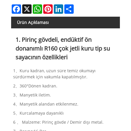
Facebook
X
WhatsApp
Pinterest
LinkedIn
Share
Ürün Açıklaması
1. Pirinç gövdeli, endüktif ön
donanımlı R160 çok jetli kuru tip su
sayacının özellikleri
1、Kuru kadran, uzun süre temiz okumayı
sürdürmek için vakumla kapatılmıştır.
2、360°Dönen kadran.
3、Manyetik iletim.
4、Manyetik alandan etkilenmez.
5、Kurcalamaya dayanıklı
6 、 Malzeme: Pirinç gövde / Demir dışı metal.