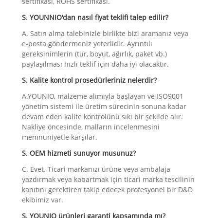
sertifikası, ROHS sertifikası.
S. YOUNNIO'dan nasıl fiyat teklifi talep edilir?
A. Satın alma talebinizle birlikte bizi aramanız veya
e-posta göndermeniz yeterlidir. Ayrıntılı
gereksinimlerin (tür, boyut, ağırlık, paket vb.)
paylaşılması hızlı teklif için daha iyi olacaktır.
S. Kalite kontrol prosedürleriniz nelerdir?
A.YOUNIO, malzeme alımıyla başlayan ve ISO9001
yönetim sistemi ile üretim sürecinin sonuna kadar
devam eden kalite kontrolünü sıkı bir şekilde alır.
Nakliye öncesinde, malların incelenmesini
memnuniyetle karşılar.
S. OEM hizmeti sunuyor musunuz?
C. Evet. Ticari markanızı ürüne veya ambalaja
yazdırmak veya kabartmak için ticari marka tescilinin
kanıtını gerektiren takip edecek profesyonel bir D&D
ekibimiz var.
S. YOUNIO ürünleri garanti kapsamında mı?