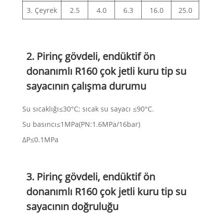
3. Çeyrek
2.5
4.0
6.3
16.0
25.0
2. Pirinç gövdeli, endüktif ön
donanımlı R160 çok jetli kuru tip su
sayacının çalışma durumu
Su sıcaklığı≤30°C; sıcak su sayacı ≤90°C.
Su basıncı≤1MPa(PN:1.6MPa/16bar)
ΔP≤0.1MPa
3. Pirinç gövdeli, endüktif ön
donanımlı R160 çok jetli kuru tip su
sayacının doğruluğu