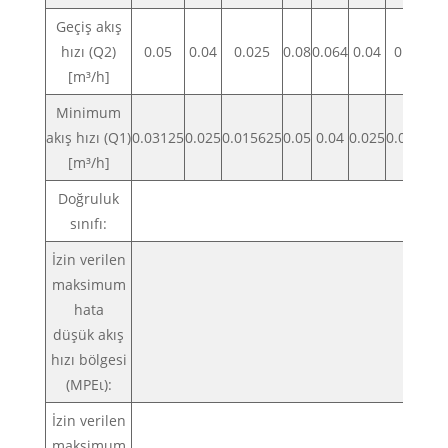
Geçiş akış
hızı (Q2)
0.05
0.04
0.025
0.08
0.064
0.04
0.126
0
[m³/h]
Minimum
akış hızı (Q1)
0.03125
0.025
0.015625
0.05
0.04
0.025
0.07875
[m³/h]
Doğruluk
sınıfı:
İzin verilen
maksimum
hata
±
düşük akış
hızı bölgesi
(MPEι):
İzin verilen
maksimum