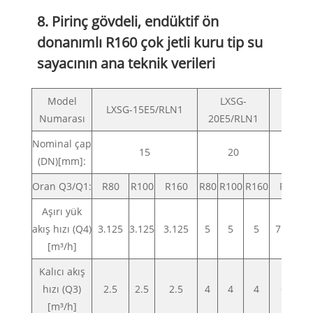
8. Pirinç gövdeli, endüktif ön
donanımlı R160 çok jetli kuru tip su
sayacının ana teknik verileri
Model
LXSG-
LXSG-15E5/RLN1
LXSG
Numarası
20E5/RLN1
Nominal çap
15
20
(DN)[mm]:
Oran Q3/Q1:
R80
R100
R160
R80
R100
R160
R80
Aşırı yük
akış hızı (Q4)
3.125
3.125
3.125
5
5
5
7.875
[m³/h]
Kalıcı akış
hızı (Q3)
2.5
2.5
2.5
4
4
4
6.3
[m³/h]