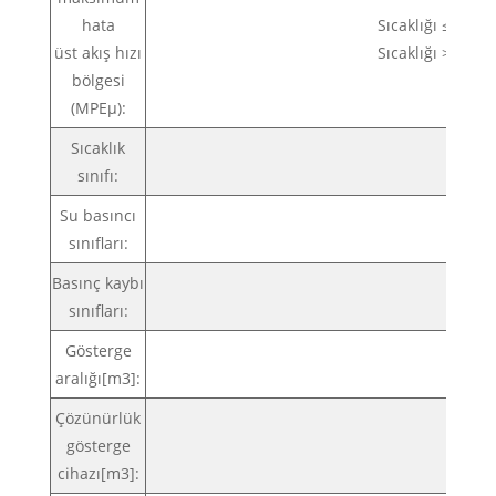
hata
Sıcaklığı ≤30°C 
üst akış hızı
Sıcaklığı >30°C 
bölgesi
(MPEμ):
Sıcaklık
T30 v
sınıfı:
Su basıncı
HARİ
sınıfları:
Basınç kaybı
△P
sınıfları:
Gösterge
99 
aralığı[m3]:
Çözünürlük
gösterge
0.0
cihazı[m3]: