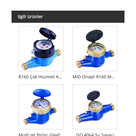
ilgili ürünler
R160 Çok Hüzmeli Kuru Kadranlı Su Sayacı
MID Onaylı R160 Multi Jet Yarı Sıvı Mühürlü Su Sayacı
Multi Jet Pirinç Gövdeli Soğuk Su Sayacı
ISO 4064 Su Sayacı