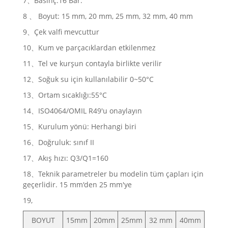
7、Basınç:16 Bar.
8 、 Boyut: 15 mm, 20 mm, 25 mm, 32 mm, 40 mm
9、Çek valfi mevcuttur
10、Kum ve parçacıklardan etkilenmez
11、Tel ve kurşun contayla birlikte verilir
12、Soğuk su için kullanılabilir 0~50°C
13、Ortam sıcaklığı:55°C
14、ISO4064/OMIL R49'u onaylayın
15、Kurulum yönü: Herhangi biri
16、Doğruluk: sınıf II
17、Akış hızı: Q3/Q1=160
18、Teknik parametreler bu modelin tüm çapları için
geçerlidir. 15 mm'den 25 mm'ye
19,
BOYUT
15mm
20mm
25mm
32 mm
40mm