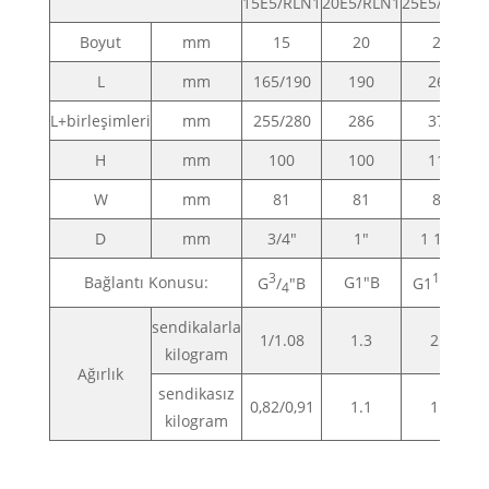
15E5/RLN1
20E5/RLN1
25E5/RLN1
Boyut
mm
15
20
25
L
mm
165/190
190
260
L+birleşimleri
mm
255/280
286
372
H
mm
100
100
110
W
mm
81
81
86
D
mm
3/4"
1"
1 1/4"
3
1
Bağlantı Konusu:
G1"B
G
/
"B
G1
/
"B
4
4
sendikalarla
1/1.08
1.3
2.3
kilogram
Ağırlık
sendikasız
0,82/0,91
1.1
1.8
kilogram