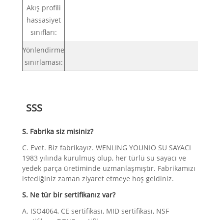
Akış profili
hassasiyet
U0
sınıfları:
Yönlendirme
YA
sınırlaması:
SSS
S. Fabrika siz misiniz?
C. Evet. Biz fabrikayız. WENLING YOUNIO SU SAYACI
1983 yılında kurulmuş olup, her türlü su sayacı ve
yedek parça üretiminde uzmanlaşmıştır. Fabrikamızı
istediğiniz zaman ziyaret etmeye hoş geldiniz.
S. Ne tür bir sertifikanız var?
A. ISO4064, CE sertifikası, MID sertifikası, NSF