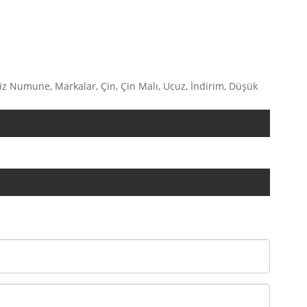
etsiz Numune, Markalar, Çin, Çin Malı, Ucuz, İndirim, Düşük