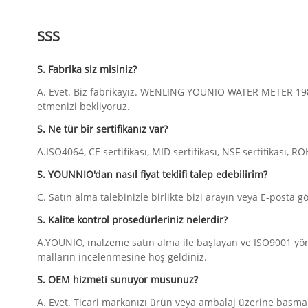
SSS
S. Fabrika siz misiniz?
A. Evet. Biz fabrikayız. WENLING YOUNIO WATER METER 1983
etmenizi bekliyoruz.
S. Ne tür bir sertifikanız var?
A.ISO4064, CE sertifikası, MID sertifikası, NSF sertifikası, ROH
S. YOUNNIO'dan nasıl fiyat teklifi talep edebilirim?
C. Satın alma talebinizle birlikte bizi arayın veya E-posta gönd
S. Kalite kontrol prosedürleriniz nelerdir?
A.YOUNIO, malzeme satın alma ile başlayan ve ISO9001 yön
malların incelenmesine hoş geldiniz.
S. OEM hizmeti sunuyor musunuz?
A. Evet. Ticari markanızı ürün veya ambalaj üzerine basmak