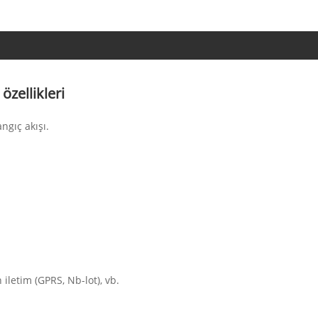
özellikleri
gıç ​​akışı.
 iletim (GPRS, Nb-lot), vb.