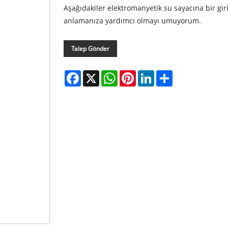
Aşağıdakiler elektromanyetik su sayacına bir giri
anlamanıza yardımcı olmayı umuyorum.
Talep Gönder
Facebook
X
WhatsApp
Pinterest
LinkedIn
Share