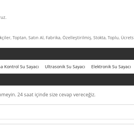
ruz.
ikçiler, Toptan, Satın Al, Fabrika, Özelleştirilmiş, Stokta, Toplu, Ücr
 Kontrol Su Sayacı
Ultrasonik Su Sayacı
Elektronik Su Sayacı
eyin. 24 saat içinde size cevap vereceğiz.