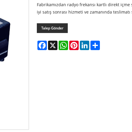
Fabrikamızdan radyo frekansı kartlı direkt içme s
iyi satış sonrası hizmeti ve zamanında teslimatı
Talep Gönder
Facebook
X
WhatsApp
Pinterest
LinkedIn
Share