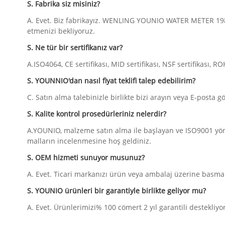
S. Fabrika siz misiniz?
A. Evet. Biz fabrikayız. WENLING YOUNIO WATER METER 1983
etmenizi bekliyoruz.
S. Ne tür bir sertifikanız var?
A.ISO4064, CE sertifikası, MID sertifikası, NSF sertifikası, ROH
S. YOUNNIO'dan nasıl fiyat teklifi talep edebilirim?
C. Satın alma talebinizle birlikte bizi arayın veya E-posta gönd
S. Kalite kontrol prosedürleriniz nelerdir?
A.YOUNIO, malzeme satın alma ile başlayan ve ISO9001 yön
malların incelenmesine hoş geldiniz.
S. OEM hizmeti sunuyor musunuz?
A. Evet. Ticari markanızı ürün veya ambalaj üzerine basmak
S. YOUNIO ürünleri bir garantiyle birlikte geliyor mu?
A. Evet. Ürünlerimizi% 100 cömert 2 yıl garantili destekliyo