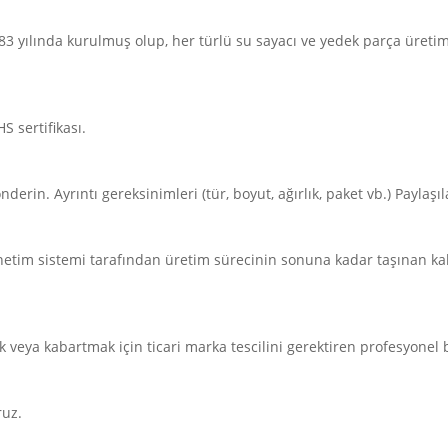
 yılında kurulmuş olup, her türlü su sayacı ve yedek parça üreti
S sertifikası.
erin. Ayrıntı gereksinimleri (tür, boyut, ağırlık, paket vb.) Paylaşılabil
etim sistemi tarafından üretim sürecinin sonuna kadar taşınan kal
 veya kabartmak için ticari marka tescilini gerektiren profesyonel 
ruz.