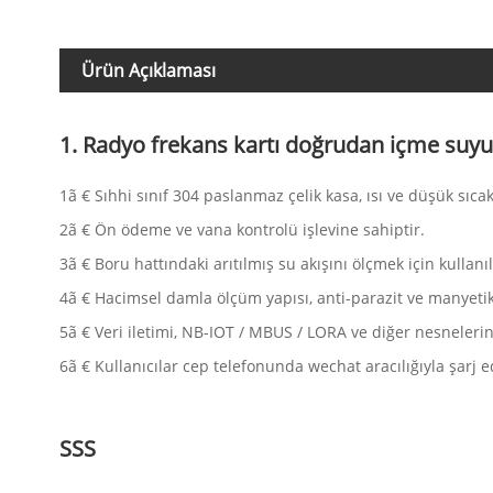
Ürün Açıklaması
1. Radyo frekans kartı doğrudan içme suyu sa
1ã € Sıhhi sınıf 304 paslanmaz çelik kasa, ısı ve düşük sıcak
2ã € Ön ödeme ve vana kontrolü işlevine sahiptir.
3ã € Boru hattındaki arıtılmış su akışını ölçmek için kullanıl
4ã € Hacimsel damla ölçüm yapısı, anti-parazit ve manyet
5ã € Veri iletimi, NB-IOT / MBUS / LORA ve diğer nesnelerin 
6ã € Kullanıcılar cep telefonunda wechat aracılığıyla şarj e
SSS