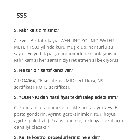
SSS
S. Fabrika siz misiniz?
A. Evet. Biz fabrikayız. WENLING YOUNIO WATER
METER 1983 yılında kurulmuş olup, her türlü su
sayacı ve yedek parça üretiminde uzmanlaşmıştır.
Fabrikamızı her zaman ziyaret etmenizi bekliyoruz.
S. Ne tür bir sertifikanız var?
A.ISO4064, CE sertifikası, MID sertifikası, NSF
sertifikası, ROHS sertifikası.
S. YOUNNIO'dan nasıl fiyat teklifi talep edebilirim?
C. Satın alma talebinizle birlikte bizi arayın veya E-
posta gönderin. Ayrıntı gereksinimleri (tür, boyut,
ağırlık, paket vb.) Paylaşılabilirse, hızlı fiyat teklifi için
daha iyi olacaktır.
S. Kalite kontrol prosedürleriniz nelerdir?