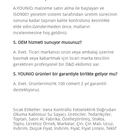
A.YOUNIO, malzeme satın alma ile başlayan ve
ISO9001 yönetim sistemi tarafından üretim sürecinin
sonuna kadar taşınan kalite kontrolünü kesinlikle
elde edin.Göndermeden önce, malların
incelenmesine hoş geldiniz.
S. OEM hizmeti sunuyor musunuz?
A. Evet. Ticari markanızı ürün veya ambalaj üzerine
basmak veya kabartmak için ticari marka tescilini
gerektiren profesyonel bir D&D ekibimiz var.
S. YOUNIO ürünleri bir garantiyle birlikte geliyor mu?
A. Evet. Ürünlerimizi% 100 cömert 2 yıl garantili
destekliyoruz.
Sıcak Etiketler: Vana Kontrollü Fotoelektrik Doğrudan
Okuma Kablosuz Su Sayacı, Üreticiler, Tedarikçiler,
Toptan, Satın Al, Fabrika, Özelleştirilmiş, Stokta,
Toplu, Ücretsiz Örnek, Markalar, Çin, Çin Malı, Ucuz,
İndirim, Düşük Fiyat, İndirim, Fiyat, Fiyat Listesi, Teklif