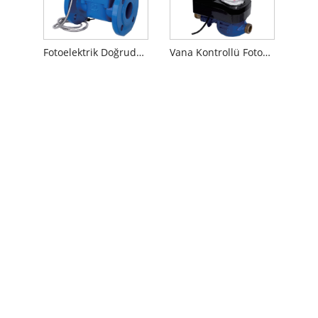
Fotoelektrik Doğrudan Okuma Kablosuz Woltman Tipi Su Sayacı
Vana Kontrollü Fotoelektrik Doğrudan Okuma Kablolu Su Sayacı