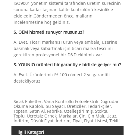
ISO9001 yönetim sistemi tarafından üretim sürecinin
sonuna kadar taşınan kalite kontrolünü kesinlikle
elde edin.Göndermeden önce, malların
incelenmesine hoş geldiniz.
S. OEM hizmeti sunuyor musunuz?
A. Evet. Ticari markanızı ürün veya ambalaj üzerine
basmak veya kabartmak için ticari marka tescilini
gerektiren profesyonel bir D&D ekibimiz var.
S. YOUNIO ürünleri bir garantiyle birlikte geliyor mu?
A. Evet. Ürünlerimizi% 100 cömert 2 yıl garantili
destekliyoruz.
Sıcak Etiketler: Vana Kontrollü Fotoelektrik Doğrudan
Okuma Kablolu Su Sayacı, Üreticiler, Tedarikçiler,
Toptan, Satın Al, Fabrika, Özelleştirilmiş, Stokta,
Toplu, Ücretsiz Örnek, Markalar, Çin, Çin Malı, Ucuz,
İndirim, Düşük Fiyat, İndirim, Fiyat, Fiyat Listesi, Teklif
İlgili Kategori