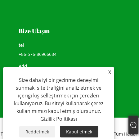
Bize Ulaşın
tel
+86-576-86966684
Add
X
NO.1039, JIULONG AVENUE, CHENGXI SOKAK,
Size daha iyi bir gezinme deneyimi
WENLING,ZHEJIANG, ÇİN(317500)
sunmak, site trafiğini analiz etmek ve
e-posta
içeriği kişiselleştirmek için çerezleri
kullanıyoruz. Bu siteyi kullanarak çerez
sales@younio.com
kullanımımızı kabul etmiş olursunuz.
Gizlilik Politikası
Links
Sitemap
RSS
XML
Gizlilik Politikası
Reddetmek
Kabul etmek
Telif Hakkı 2020 WENLING YOUNIO SU SAYACI CO., LTD Tüm Hakları