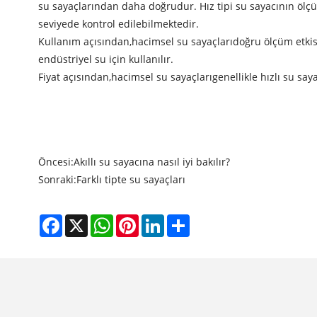
su sayaçlarından daha doğrudur. Hız tipi su sayacının ölç
seviyede kontrol edilebilmektedir.
Kullanım açısından,
hacimsel su sayaçları
doğru ölçüm etkisi
endüstriyel su için kullanılır.
Fiyat açısından,
hacimsel su sayaçları
genellikle hızlı su sa
Öncesi:
Akıllı su sayacına nasıl iyi bakılır?
Sonraki:
Farklı tipte su sayaçları
Facebook
X
WhatsApp
Pinterest
LinkedIn
Share