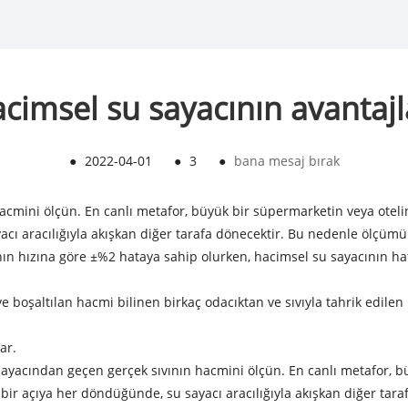
cimsel su sayacının avantajl
●
2022-04-01
●
3
●
bana mesaj bırak
acmini ölçün. En canlı metafor, büyük bir süpermarketin veya oteli
yacı aracılığıyla akışkan diğer tarafa dönecektir. Bu nedenle ölçümü
nın hızına göre ±%2 hataya sahip olurken, hacimsel su sayacının ha
ve boşaltılan hacmi bilinen birkaç odacıktan ve sıvıyla tahrik edil
ar.
sayacından geçen gerçek sıvının hacmini ölçün. En canlı metafor, b
i bir açıya her döndüğünde, su sayacı aracılığıyla akışkan diğer ta