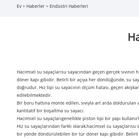
Ev
>
Haberler
>
Endüstri Haberleri
Ha
Hacimsel su sayaçları
su sayacından geçen gerçek sıvının h
döner kapı gibidir. Belirli bir açıya her döndüğünde, su sa
doğrudur. Hız tipi su sayacının ölçüm hatası, geçen akışka
edilebilmektedir.
Bir boru hattına monte edilen, sıvıyla art arda doldurulan 
kantitatif bir boşaltma su sayacı.
Hacimsel su sayaçları
genellikle piston tipi bir yapı kullanırl
Hız su sayaçlarından farklı olarak,
hacimsel su sayaçları
su 
bir yönde döndürülebilen bir tür döner kapı gibidir. Belirl