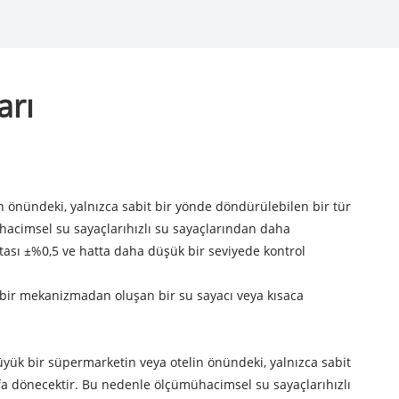
arı
n önündeki, yalnızca sabit bir yönde döndürülebilen bir tür
hacimsel su sayaçları
hızlı su sayaçlarından daha
tası ±%0,5 ve hatta daha düşük bir seviyede kontrol
en bir mekanizmadan oluşan bir su sayacı veya kısaca
üyük bir süpermarketin veya otelin önündeki, yalnızca sabit
rafa dönecektir. Bu nedenle ölçümü
hacimsel su sayaçları
hızlı