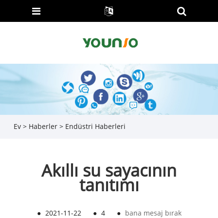
Ev
>
Haberler
>
Endüstri Haberleri
Akıllı su sayacının
tanıtımı
●
2021-11-22
●
4
●
bana mesaj bırak