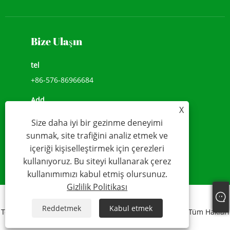
Bize Ulaşın
tel
+86-576-86966684
Add
X
NO.1039, JIULONG AVENUE, CHENGXI SOKAK,
Size daha iyi bir gezinme deneyimi
WENLING,ZHEJIANG, ÇİN(317500)
sunmak, site trafiğini analiz etmek ve
e-posta
içeriği kişiselleştirmek için çerezleri
kullanıyoruz. Bu siteyi kullanarak çerez
sales@younio.com
kullanımımızı kabul etmiş olursunuz.
Gizlilik Politikası
Links
Sitemap
RSS
XML
Gizlilik Politikası
Reddetmek
Kabul etmek
Telif Hakkı 2020 WENLING YOUNIO SU SAYACI CO., LTD Tüm Hakları
Saklıdır.