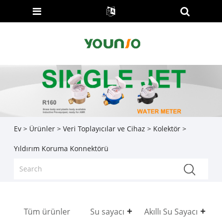
Ev
>
Ürünler
>
Veri Toplayıcılar ve Cihaz
>
Kolektör
>
Yıldırım Koruma Konnektörü
Tüm ürünler
Su sayacı
Akıllı Su Sayacı