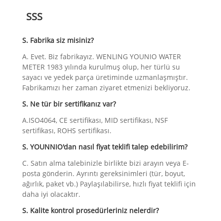
SSS
S. Fabrika siz misiniz?
A. Evet. Biz fabrikayız. WENLING YOUNIO WATER
METER 1983 yılında kurulmuş olup, her türlü su
sayacı ve yedek parça üretiminde uzmanlaşmıştır.
Fabrikamızı her zaman ziyaret etmenizi bekliyoruz.
S. Ne tür bir sertifikanız var?
A.ISO4064, CE sertifikası, MID sertifikası, NSF
sertifikası, ROHS sertifikası.
S. YOUNNIO'dan nasıl fiyat teklifi talep edebilirim?
C. Satın alma talebinizle birlikte bizi arayın veya E-
posta gönderin. Ayrıntı gereksinimleri (tür, boyut,
ağırlık, paket vb.) Paylaşılabilirse, hızlı fiyat teklifi için
daha iyi olacaktır.
S. Kalite kontrol prosedürleriniz nelerdir?