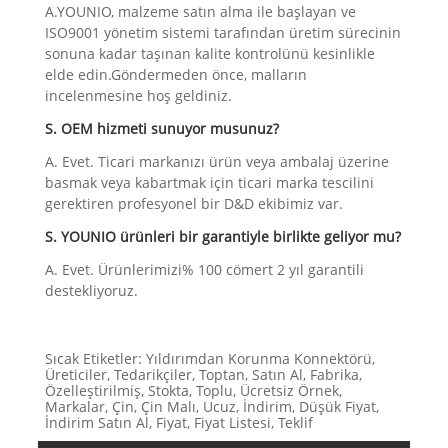
A.YOUNIO, malzeme satın alma ile başlayan ve
ISO9001 yönetim sistemi tarafından üretim sürecinin
sonuna kadar taşınan kalite kontrolünü kesinlikle
elde edin.Göndermeden önce, malların
incelenmesine hoş geldiniz.
S. OEM hizmeti sunuyor musunuz?
A. Evet. Ticari markanızı ürün veya ambalaj üzerine
basmak veya kabartmak için ticari marka tescilini
gerektiren profesyonel bir D&D ekibimiz var.
S. YOUNIO ürünleri bir garantiyle birlikte geliyor mu?
A. Evet. Ürünlerimizi% 100 cömert 2 yıl garantili
destekliyoruz.
Sıcak Etiketler: Yıldırımdan Korunma Konnektörü,
Üreticiler, Tedarikçiler, Toptan, Satın Al, Fabrika,
Özelleştirilmiş, Stokta, Toplu, Ücretsiz Örnek,
Markalar, Çin, Çin Malı, Ucuz, İndirim, Düşük Fiyat,
İndirim Satın Al, Fiyat, Fiyat Listesi, Teklif